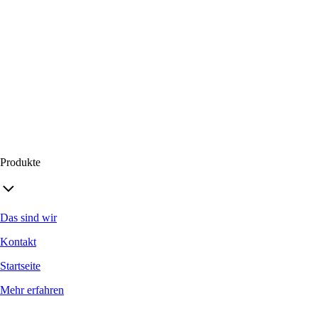
NeoSparplan
NeoGirokonten
Festgeld
LebensSchatz Konto
Parkkonto
Castell Publikumsfonds
Produkte
Das sind wir
Kontakt
Startseite
Mehr erfahren